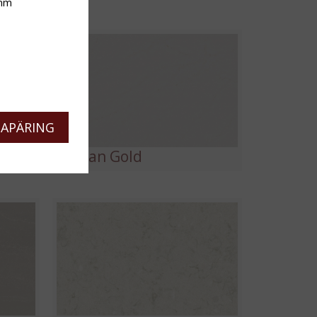
mm
APÄRING
Elysian Gold