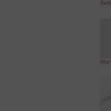
Bada
Mor