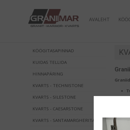
AVALEHT
KÖÖ
KÖÖGITASAPINNAD
KV
KUIDAS TELLIDA
Grani
HINNAPÄRING
Graniid
KVARTS - TECHNISTONE
T
KVARTS - SILESTONE
U
E
KVARTS - CAESARSTONE
K
KVARTS - SANTAMARGHERITA
Hinnapa