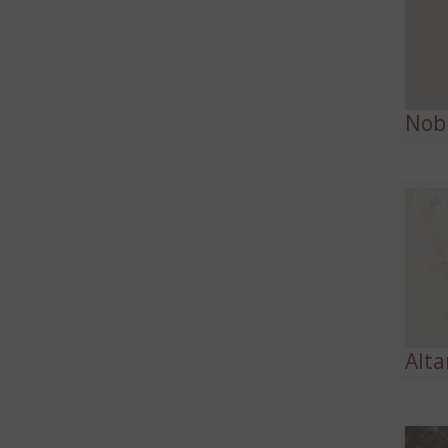
Nobl
Alt