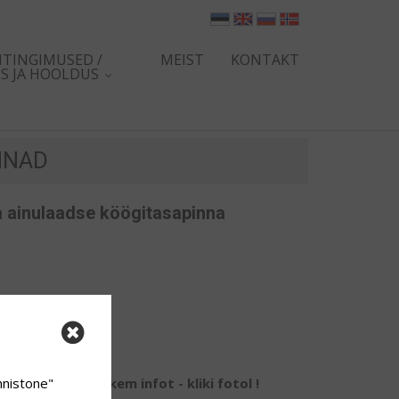
TINGIMUSED /
MEIST
KONTAKT
S JA HOOLDUS
NNAD
a ainulaadse köögitasapinna
apinna mõõdud.
hnistone"
Rohkem infot - kliki fotol !