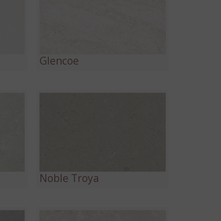
Glencoe
Noble Troya