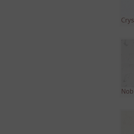
Crys
Nobl