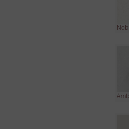
Nobl
Amb