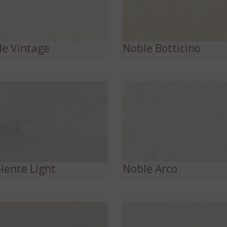
e Vintage
Noble Botticino
iente Light
Noble Arco