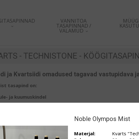
GITASAPINNAD
VANNITOA
MÜÜGI
TASAPINNAD /
KASUTU
VALAMUD
ARTS - TECHNISTONE - KÖÖGITASAPI
idi ja Kvartsiidi omadused tagavad vastupidava j
ist tasapind on:
ule- ja kuumuskindel
V-kindel
smaklassiline vastupidavus
Noble Olympos Mist
auakestev värvipüsivus
kkumise saamiseks, saatke meile soovitud materjali nimi ja tas
Materjal:
Kvarts "Tec