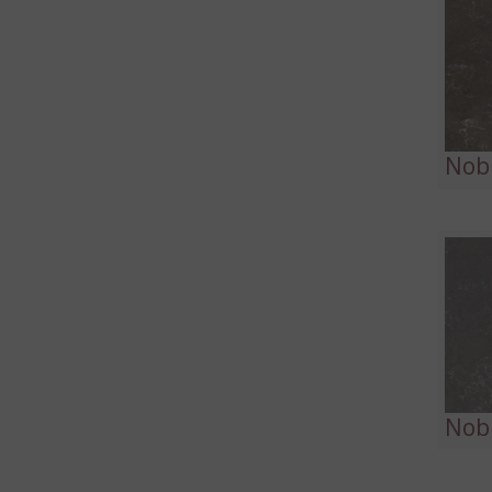
Nob
Nobl